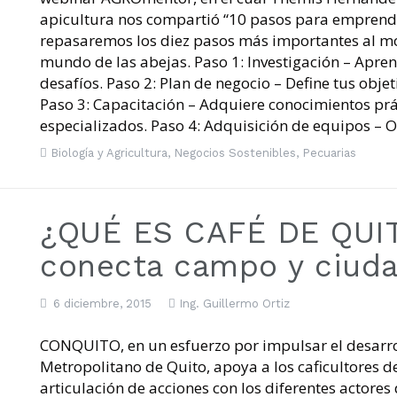
apicultura nos compartió “10 pasos para emprender
repasaremos los diez pasos más importantes al 
mundo de las abejas. ​Paso 1: Investigación – Apren
desafíos. ​Paso 2: Plan de negocio – Define tus objet
Paso 3: Capacitación – Adquiere conocimientos prác
especializados. ​Paso 4: Adquisición de equipos – 
Biología y Agricultura
,
Negocios Sostenibles
,
Pecuarias
¿QUÉ ES CAFÉ DE QUIT
conecta campo y ciuda
6 diciembre, 2015
Ing. Guillermo Ortiz
CONQUITO, en un esfuerzo por impulsar el desarrol
Metropolitano de Quito, apoya a los caficultores de
articulación de acciones con los diferentes actore