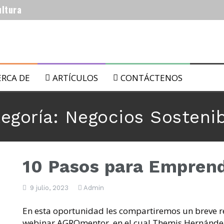
ultura
 biológicos.
ERCA DE
ARTÍCULOS
CONTÁCTENOS
egoría:
Negocios Sosteni
 lunares: del 22 al 29 de Julio de 2019
10 Pasos para Emprend
 lunares: del 15 al 21 de Julio de 2019
9 julio, 2023
Admin
​En esta oportunidad les compartiremos un breve 
webinar AGROmentor, en el cual Themis Hernández