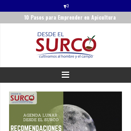
Saltar
al
10 Pasos para Emprender en Apicultura
contenido
La tierra agrícola
Manejo del suelo y fertilización natural
La Luz de la Luna y su influencia en ciclos biológicos.
¿Y si cambiamos?
Emprendimientos Rurales
Recomendaciones Agrícolas según la fases lunares: del 22 al 29 
Julio de 2019
Remedios Caseros con Miel de Abeja
Recomendaciones Agrícolas según la fases lunares: del 15 al 21 
Julio de 2019