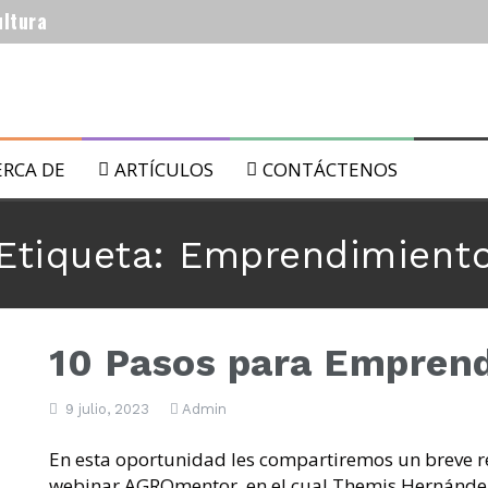
ultura
 biológicos.
ERCA DE
ARTÍCULOS
CONTÁCTENOS
Etiqueta:
Emprendimient
 lunares: del 22 al 29 de Julio de 2019
10 Pasos para Emprend
 lunares: del 15 al 21 de Julio de 2019
9 julio, 2023
Admin
​En esta oportunidad les compartiremos un breve 
webinar AGROmentor, en el cual Themis Hernández