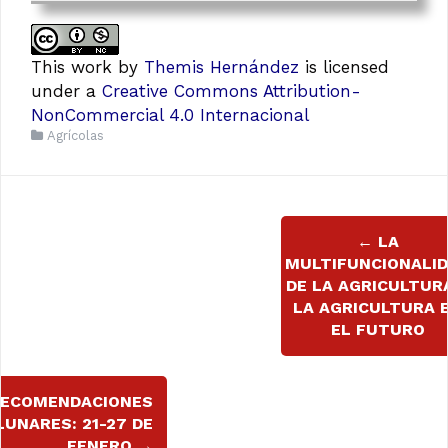
This work
by
Themis Hernández
is licensed
under a
Creative Commons Attribution-
NonCommercial 4.0 Internacional
Agrícolas
Navegación
←
LA
de
MULTIFUNCIONALI
DE LA AGRICULTUR
entradas
LA AGRICULTURA 
EL FUTURO
ECOMENDACIONES
LUNARES: 21-27 DE
EENERO
→