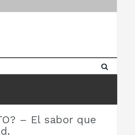
O? – El sabor que
d.