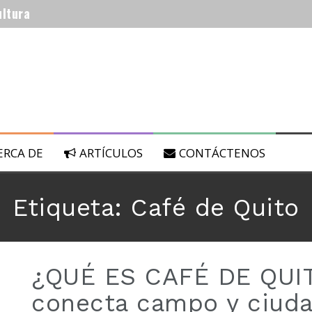
ultura
 biológicos.
ERCA DE
ARTÍCULOS
CONTÁCTENOS
 lunares: del 22 al 29 de Julio de 2019
Etiqueta:
Café de Quito
 lunares: del 15 al 21 de Julio de 2019
¿QUÉ ES CAFÉ DE QUIT
conecta campo y ciuda