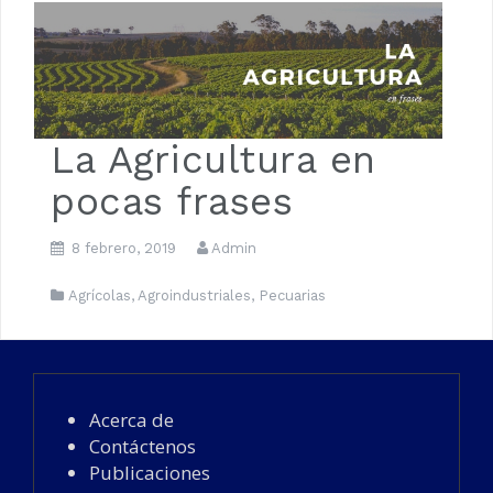
Luna de Navidad
La Agricultura en
pocas frases
8 febrero, 2019
Admin
Agrícolas
,
Agroindustriales
,
Pecuarias
Acerca de
Contáctenos
Publicaciones