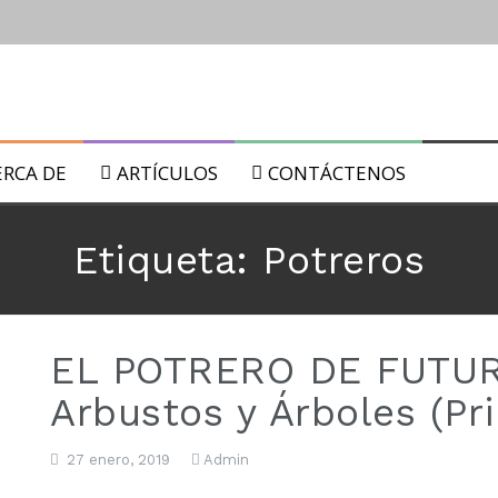
ultura
ERCA DE
ARTÍCULOS
CONTÁCTENOS
 biológicos.
Etiqueta:
Potreros
EL POTRERO DE FUTURO
Arbustos y Árboles (Pr
 lunares: del 22 al 29 de Julio de 2019
27 enero, 2019
Admin