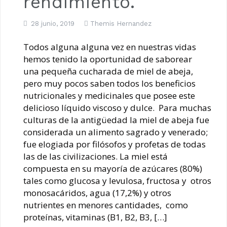
rendimiento.
Remedios Caseros con Miel de Abeja
28 junio, 2019
Themis Hernandez
Recomendaciones Agrícolas según la fases lunares: del 15 al 21
Todos alguna alguna vez en nuestras vidas
de Julio de 2019
hemos tenido la oportunidad de saborear
una pequeña cucharada de miel de abeja,
pero muy pocos saben todos los beneficios
nutricionales y medicinales que posee este
delicioso líquido viscoso y dulce. Para muchas
culturas de la antigüedad la miel de abeja fue
considerada un alimento sagrado y venerado;
fue elogiada por filósofos y profetas de todas
las de las civilizaciones. La miel está
compuesta en su mayoría de azúcares (80%)
tales como glucosa y levulosa, fructosa y otros
monosacáridos, agua (17,2%) y otros
nutrientes en menores cantidades, como
proteínas, vitaminas (B1, B2, B3, […]