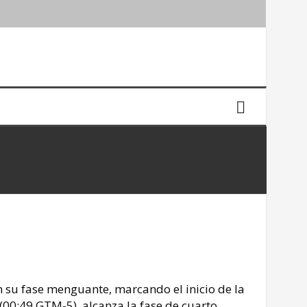
n su fase menguante, marcando el inicio de la
(00:49 GTM-5), alcanza la fase de cuarto