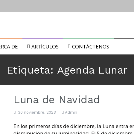
ultura
ERCA DE
ARTÍCULOS
CONTÁCTENOS
 biológicos.
Etiqueta:
Agenda Lunar
Luna de Navidad
 lunares: del 22 al 29 de Julio de 2019
30 noviembre, 2023
Admin
En los primeros días de diciembre, la Luna entra e
disminución de su luminosidad. El 5 de diciembre 