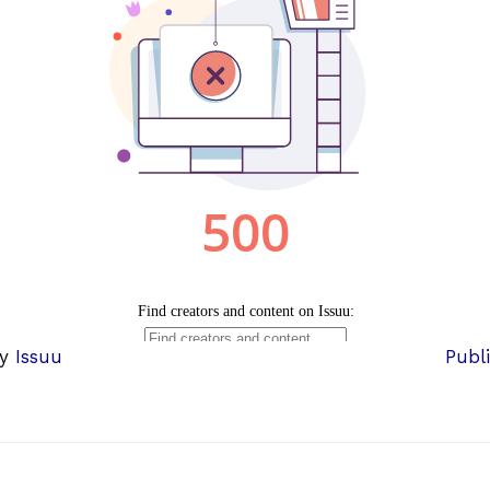
 lunares: del 15 al 21 de Julio de 2019
by
Issuu
Publi