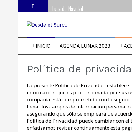
Saltar
Luna de Navidad
al
contenido
10 Pasos para Emprender en Apic
La tierra agrícola
INICIO
AGENDA LUNAR 2023
AC
Manejo del suelo y fertilización natural
La Luz de la Luna y su influencia en ciclos
Política de privacid
¿Y si cambiamos?
La presente Política de Privacidad establece 
información que es proporcionada por sus usu
Emprendimientos Rurales
compañía está comprometida con la segurida
llenar los campos de información personal co
Recomendaciones Agrícolas según la fases
asegurando que sólo se empleará de acuerdo
Política de Privacidad puede cambiar con el
Remedios Caseros con Miel de Abeja
enfatizamos revisar continuamente esta pág