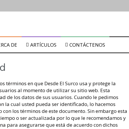
ultura
ERCA DE
ARTÍCULOS
CONTÁCTENOS
 biológicos.
ad
los términos en que Desde El Surco usa y protege la
arios al momento de utilizar su sitio web. Esta
d de los datos de sus usuarios. Cuando le pedimos
n la cual usted pueda ser identificado, lo hacemos
 lunares: del 22 al 29 de Julio de 2019
 con los términos de este documento. Sin embargo esta
 tiempo o ser actualizada por lo que le recomendamos y
ina para asegurarse que está de acuerdo con dichos