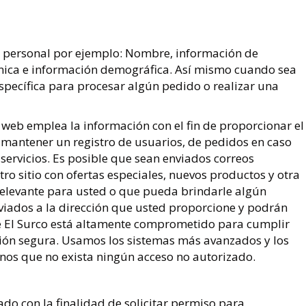
 lunares: del 15 al 21 de Julio de 2019
n personal por ejemplo: Nombre, información de
ónica e información demográfica. Así mismo cuando sea
specífica para procesar algún pedido o realizar una
 web emplea la información con el fin de proporcionar el
 mantener un registro de usuarios, de pedidos en caso
servicios. Es posible que sean enviados correos
ro sitio con ofertas especiales, nuevos productos y otra
elevante para usted o que pueda brindarle algún
nviados a la dirección que usted proporcione y podrán
 El Surco está altamente comprometido para cumplir
ón segura. Usamos los sistemas más avanzados y los
os que no exista ningún acceso no autorizado.
ado con la finalidad de solicitar permiso para