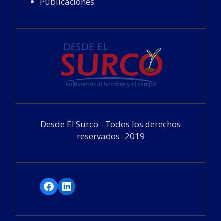
Desde El Surco - Todos los derechos
reservados -2019
Facebook
LinkedIn
Funciona gracias a WordPress
|
Tema:
FlyMag
por Themeisle.